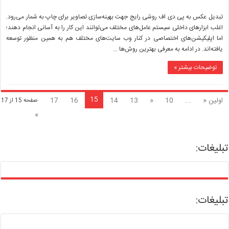
چگونه
عکس‌ها
تبدیل عکس به پی دی اف روشی رایج جهت بهینه‌سازی تصاویر برای چاپ به شمار می‌رود.
را
اغلب ابزارهای داخلی سیستم عامل‌های مختلف می‌توانند این کار را به آسانی انجام دهند؛
در
اما اپلیکیشن‌های اختصاصی در کنار وب سایت‌های مختلف هم به همین منظور توسعه
موبایل
یافته‌اند. در ادامه به معرفی بهترین روش‌ها …
و
رایانه
به
توضیحات بیشتر »
فرمت
PDF
تبدیل
15
اولین «
...
10
«
13
14
16
17
صفحه 15 از 17
کنیم؟
»
تبلیغات:
تبلیغات: