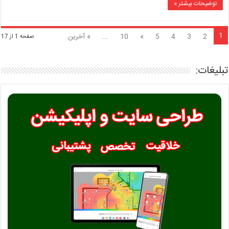
توضیحات بیشتر »
1
2
3
4
5
»
10
...
» آخرین
صفحه 1 از 17
تبلیغات: