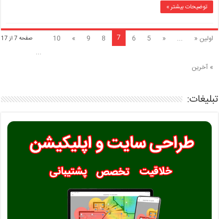
توضیحات بیشتر »
7
اولین «
...
«
5
6
8
9
»
10
صفحه 7 از 17
...
» آخرین
تبلیغات: