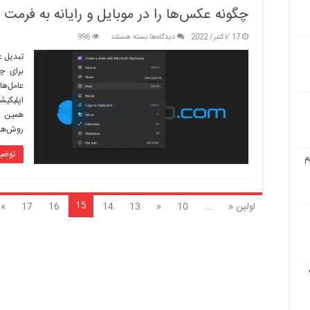
چگونه عکس‌ها را در موبایل و رایانه به فرمت PDF تبدیل کنیم؟
برای
17 /اکتبر/ 2022
دیدگاه‌ها
بسته هستند
996
چگونه
تبدیل ع
عکس‌ها
برای چ
را
در
عامل‌ها
موبایل
اپلیکی
و
همین م
رایانه
روش‌ها
به
فرمت
توضی
PDF
م
تبدیل
کنیم؟
15
اولین «
...
10
«
13
14
16
17
»