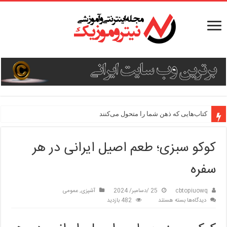
کتاب‌هایی که ذهن شما را متحول می‌کنند
کوکو سبزی؛ طعم اصیل ایرانی در هر
سفره
cbtopiuowq
25 /دسامبر/ 2024
آشپزی
,
عمومی
برای
دیدگاه‌ها
بسته هستند
482 بازدید
کوکو
سبزی؛