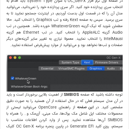
در صفحه اول نرم افزار OC_Gen-X با عنوان System Type باید اقدام به
انتخاب سری پردازنده خود کنید. اگر سری پردازنده خود را نمی‌دانید، می‌توانید
مدل آن را که در قسمت اول بدست آوردیم، در اینترنت جستجو نمایید تا به
سری برسید. سپس به صفحه Kext رفته و تب Graphics را انتخاب کنید. حالا
مطمئن شوید که تیک گزینه WhateverGreen خورده باشد. همچنین در تب
Audio گزینه AppleALC را انتخاب کنید. در تب Ethernet هم گزینه
IntelMausi را انتخاب نمایید. معمولا نیازی به تغییر سایر گزینه‌های دیگر
صفحات و تب‌ها نخواهد بود و می‌توانید از موارد پیش‌فرض استفاده نمایید.
توجه داشته باشید که صفحه
SMBIOS
از اهمیت بالایی برخوردار است و باید
در آن مدل سیستم فعلی که در حال استفاده از آن هستید را به صورت دقیق
مشخص کنید. در
این صفحه
از راهنمای OpenCore می‌توانید لیستی از
محصولات مختلف اپل شامل مک بوک‌ها، مک مینی‌، آی‌مک و… را همراه با
SMBIOS آن‌ها مشاهده نمایید. پس از وارد کردن اطلاعات متناسب با
سیستم، روی کلید Generate EFI در پایین پنجره برنامه OC Gen-X کلیک