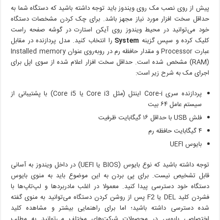
پیش از روی نصب مک روی ویندوز باید توجه داشته باشید که دستگاه شما به
حداقل سخت افزار مورد نیاز مجهز باشد. برای چک کردن مشخصات دستگاه
خود می‌توانید در محیط ویندوز روی آیکن استارت در گوشه صفحه راست
کلیک کرده و سپس گزینه
System
را انتخاب کنید. مدل پردازنده در مقابل
عبارت Processor و مقدار حافظه رم در روبه‌روی عنوان Installed memory
(RAM) مشخص شده است. حداقل سخت افزار اعلام شده از سوی اپل برای
اجرای مک به شرح زیر است:
پردازنده سری Core-i اینتل (مثل Core i3 یا Core i5) با پشتیبانی از
سیستم عامل ۶۴ بیت
فلش USB با حداقل ۱۶ گیگابایت ظرفیت
۴ گیگابایت حافظه رم
بایوس UEFI
توجه داشته باشید که نوع بایوس (BIOS یا UEFI) در داخل ویندوز به آسانی
قابل تشخیص نیست. برای پی بردن به این موضوع باید به منوی بایوس
دستگاه خود دسترسی پیدا کنید. معمولا در اغلب مادربردها و لپ‌تاپ‌ها با
فشردن کلید DEL یا F2 پس از روشن کردن دستگاه می‌توانید به منوی گفته
شده دسترسی داشته باشید؛ اما برای راهنمایی بیشتر و مشاهده کلید
اختصاصی بایوس در محصولات شرکت‌های مختلف می‌توانید به مطلب