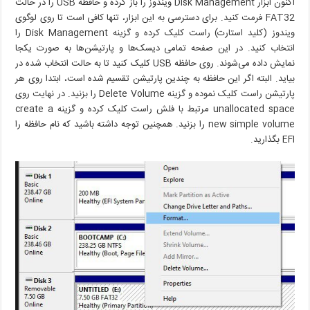
اکنون ابزار Disk Management ویندوز را باز کرده و حافظه USB را در حالت
FAT32 فرمت کنید. برای دسترسی به این ابزار، تنها کافی است تا روی لوگوی
ویندوز (کلید استارت) راست کلیک کرده و گزینه Disk Management را
انتخاب کنید. در این صفحه تمامی دیسک‌ها و پارتیشن‌ها به صورت یکجا
نمایش داده می‌شوند. روی حافظه USB کلیک کنید تا به حالت انتخاب شده در
بیاید. البته اگر این حافظه به چندین پارتیشن تقسیم شده است، ابتدا روی هر
پارتیشن راست کلیک نموده و گزینه Delete Volume را بزنید. در نهایت روی
unallocated space مرتبط با فلش راست کلیک کرده و گزینه create a
new simple volume را بزنید. همچنین توجه داشته باشید که نام حافظه را
EFI بگذارید.