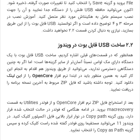
File بروید و گزینه Save را انتخاب کنید تا تغییرات صورت گرفته، ذخیره شود.
اکنون می‌توانید حافظه USB فلش را از دستگاه جدا نمایید و آن را جهت
نصب سیستم عامل به هکینتاش مورد نظر متصل کنید. آموزش نصب در
مرحله ۳ و ۴ توضیح داده است و اگر توانستید USB قابل بوت را از این طریق
بسازید، نیازی به دنبال کردن قسمت ۲.۲ نخواهید داشت.
۲.۲ ساخت
USB
قابل بوت در ویندوز
همانطور که در قسمت‌های قبلی اشاره کردیم، ساخت USB قابل بوت با یک
دستگاه دارای مک اواس نسبتاً آسان‌تر از سایر گزینه‌ها است؛ اما اگر به چنین
دستگاهی دسترسی ندارید، می‌توانید از طریق ویندوز هم اقدام به انجام این
کار کنید به همین منظور باید در ابتدا نرم افزار
OpenCore
را از
این لینک
دانلود کنید. توجه داشته باشید که فایل ZIP مربوط به آخرین نسخه برنامه را
دریافت نمایید.
بعد از استخراج فایل ZIP نرم افزار OpenCore و از فولدر Utilities به قسمت
macrecovery بروید. در ادامه هنگامی که فولدر در حالت انتخاب شده قرار
دارد، روی گزینه Copy path در نوار ابزار بالایی فایل اکسپلورر کلیک کنید. در
ویندوز 11 می‌توانید مستقیما روی فولدر گفته شده راست کلیک کرده و سپس
گزینه Copy as Path را انتخاب نمایید.