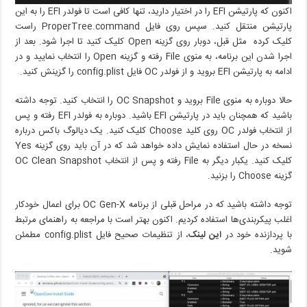
اکنون که پارتیشن EFI را در اختیار دارید، تنها کافی است تا فولدر EFI را به این
پارتیشن منتقل کنید. سپس روی فایل ProperTree.command راست
کلیک کرده مثل قبل، دوبار روی گزینه Open کلیک کنید تا اجرا شود. بعد از
اجرا شدن این برنامه، به منوی File رفته و گزینه Open را انتخاب نمایید و در
ادامه به پارتیشن EFI بروید و از فولدر OC فایل config.plist را گزینش کنید.
حالا دوباره به منوی File بروید و OC Snapshot را انتخاب کنید. توجه داشته
باشید که همچنان باید در پارتیشن EFI باشید. دوباره به فولدر EFI رفته و پس
از انتخاب فولدر OC روی کلید Choose کلیک کنید. یک دیالوگ باکس درباره
نسخه در حال استفاده نمایش داده خواهد شد که در آن باید روی گزینه Yes
کلیک کنید. یکبار دیگر به File رفته و پس از انتخاب OC Clean Snapshot
گزینه Choose را بزنید.
توجه داشته باشید که در مراحل قبلی از برنامه OC Gen-X برای اعمال خودکار
اغلب پیکربندی‌ها استفاده کردیم. اکنون بهتر است با مراجعه به راهنمای مرتبط
با پردازنده خود در
این لینک
، از تنظیمات صحیح فایل config.plist مطمئن
شوید.