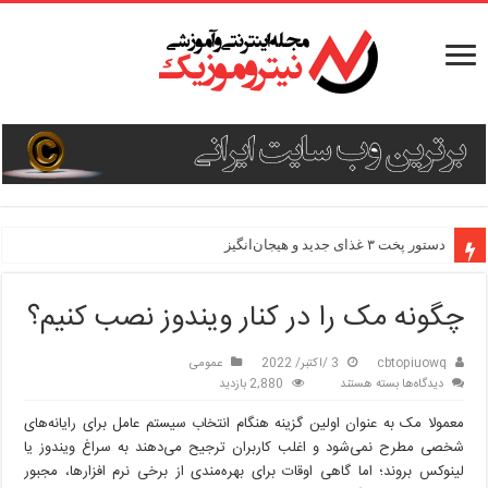
دستور پخت ۳ غذای جدید و هیجان‌انگیز
چگونه مک را در کنار ویندوز نصب کنیم؟
cbtopiuowq
3 /اکتبر/ 2022
عمومی
برای
دیدگاه‌ها
بسته هستند
2,880 بازدید
چگونه
معمولا مک به عنوان اولین گزینه هنگام انتخاب سیستم عامل برای رایانه‌های
مک
را
شخصی مطرح نمی‌شود و اغلب کاربران ترجیح می‌دهند به سراغ ویندوز یا
در
لینوکس بروند؛ اما گاهی اوقات برای بهره‌مندی از برخی نرم افزارها، مجبور
کنار