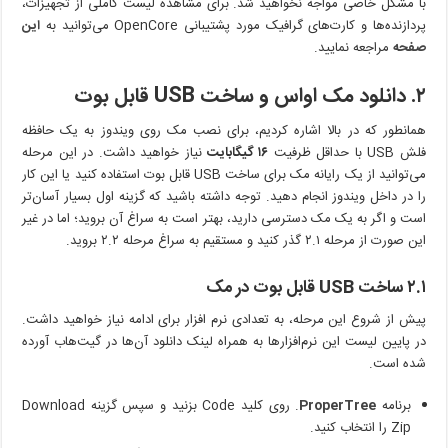
با مشکل خاصی مواجه نخواهید شد. برای مشاهده لیست کاملی از تجهیزات،
پردازنده‌ها و کارت‌های گرافیک مورد پشتیبانی OpenCore می‌توانید به
این
صفحه
مراجعه نمایید.
۲. دانلود مک اواس و ساخت
USB
قابل بوت
همانطور که در بالا اشاره کردیم، برای نصب مک روی ویندوز به یک حافظه
فلش USB با حداقل ظرفیت
۱۶ گیگابایت
نیاز خواهید داشت. در این مرحله
می‌توانید از یک رایانه مک برای ساخت USB قابل بوت استفاده کنید یا این کار
را در داخل ویندوز انجام دهید. توجه داشته باشید که گزینه اول بسیار آسان‌تر
است و اگر به یک مک دسترسی دارید، بهتر است به سراغ آن بروید؛ اما در غیر
این صورت از مرحله ۲.۱ گذر کنید و مستقیم به سراغ مرحله ۲.۲ بروید.
۲.۱ ساخت
USB
قابل بوت در مک
پیش از شروع این مرحله، به تعدادی نرم افزار برای ادامه نیاز خواهید داشت.
در پایین لیست این نرم‌افزارها به همراه لینک دانلود آن‌ها در گیت‌هاب آورده
شده است.
برنامه
ProperTree
. روی کلید Code بزنید و سپس گزینه Download
Zip را انتخاب کنید.