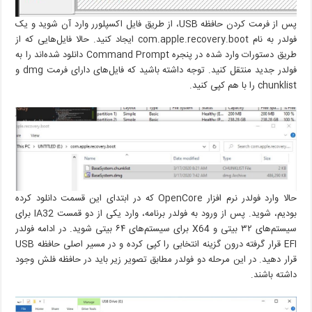
پس از فرمت کردن حافظه USB، از طریق فایل اکسپلورر وارد آن شوید و یک
فولدر به نام com.apple.recovery.boot ایجاد کنید. حالا فایل‌هایی که از
طریق دستورات وارد شده در پنجره Command Prompt دانلود شده‌اند را به
فولدر جدید منتقل کنید. توجه داشته باشید که فایل‌های دارای فرمت dmg و
chunklist را با هم کپی کنید.
حالا وارد فولدر نرم افزار OpenCore که در ابتدای این قسمت دانلود کرده
بودیم، شوید. پس از ورود به فولدر برنامه، وارد یکی از دو قمست IA32 برای
سیستم‌های ۳۲ بیتی و X64 برای سیستم‌های ۶۴ بیتی شوید. در ادامه فولدر
EFI قرار گرفته درون گزینه انتخابی را کپی کرده و در مسیر اصلی حافظه USB
قرار دهید. در این مرحله دو فولدر مطابق تصویر زیر باید در حافظه فلش وجود
داشته باشند.