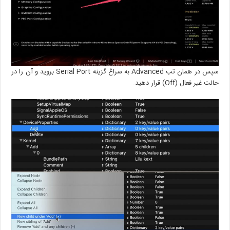
سپس در همان تب Advanced به سراغ گزینه Serial Port بروید و آن را در
حالت غیر فعال (Off) قرار دهید.