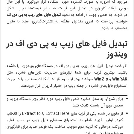
ZIP
می‌رود که امروزه به صورت گسترده مورد استفاده قرار می‌گیرد. با این حال
را
برخی اوقات کاربران در تبدیل این فرمت به سایر فرمت‌ها دچار مشکل
به
می‌شوند. به همین جهت در ادامه به نحوه
تبدیل فایل های زیپ به پی دی اف
فرمت
خواهیم پرداخت که امری متداول هنگام به اشتراک‌گذاری اسناد یا متون
PDF
محسوب می‌شود.
تبدیل
کنیم؟
تبدیل فایل های زیپ به پی دی اف در
ویندوز
اگر قصد تبدیل فایل های زیپ به پی دی اف در دستگاه‌های ویندوزی را داشته
باشید، بهترین گزینه برای شما ابزارهای مدیریت فایل‌های فشرده مثل
WinRAR
و
WinZip
خواهند بود. این نرم افزارها امکانات مختلفی را در جهت
استخراج فایل‌های فشرده از جمله زیپ در اختیار کاربران قرار می‌دهند.
برای شروع، به محل ذخیره شدن فایل زیپ مورد نظر روی دستگاه بروید و
سپس روی آن راست کلیک کنید.
از منوی باز شده یکی از گزینه‌های Extract Here یا Extract to را انتخاب
کنید. اولین گزینه اقدام به استخراج محتوای فایل زیپ در مسیر فعلی
می‌کند؛ درحالی که گزینه دوم موجب ساخت یک فولدر جدید برای قرارگیری
محتوای فایل خواهد شد.