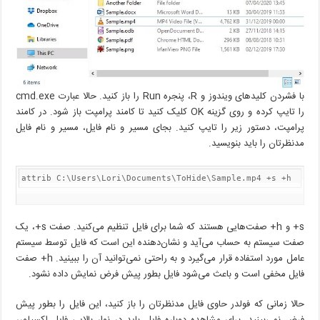
با فشردن کلیدهای ویندوز و R، پنجره Run را باز کنید. حالا عبارت cmd.exe
را تایپ کرده و روی گزینه OK کلیک کنید تا کامند پرامپت باز شود. در کامند
پرامپت، دستور زیر را تایپ کنید. بجای مسیر و نام فایل، مسیر و نام فایل
مدنظرتان را باید بنویسید.
attrib C:\Users\Lori\Documents\ToHide\Sample.mp4 +s +h
s+ و h+ صفت‌هایی هستند که شما برای فایل تنظیم می‌کنید. صفت s+، یک
صفت سیستم به حساب می‌آید و نشان‌دهنده این است که فایل توسط سیستم
عامل مورد استفاده قرار می‌گیرد و به راحتی نمی‌توانید آن را ببینید. h+ صفت
فایل مخفی است و باعث می‌شود فایل بطور پیش فرض نمایش داده نشود.
حالا زمانی که فولدر حاوی فایل مدنظرتان را باز کنید، این فایل را بطور پیش
فرض نمی‌بینید. برای مشاهده دوباره فایل باید در نوار بالایی فایل اکسپلورر