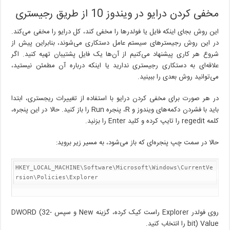
مخفی کردن درایو در ویندوز 10 از طریق رجیستری
این روش بجای اینکه فایل یا فولدرها را مخفی کند، کل درایو را مخفی می‌کند.
در این روش رجیسترهای سیستم عامل دستکاری می‌شوند، بنابراین پیش از
شروع هر کاری پیشنهاد می‌کنیم از آن‌ها یک فایل پشتیبان تهیه کنید. اگر
علاقه‌ای به دستکاری رجیستری ندارید یا اینکه درباره آن مطمئن نیستید،
می‌توانید روش بعدی را ببینید.
در هر صورت برای مخفی کردن درایو با استفاده از تغییرات ریجستری، ابتدا
باید با فشردن دکمه‌های ویندوز و R، پنجره Run را باز کنید. حالا در این پنجره،
کلمه regedit را تایپ کرده و کلید Enter را بزنید.
حالا در سمت چپ پنجره‌ای که باز می‎‌شود، به مسیر زیر بروید:
HKEY_LOCAL_MACHINE\Software\Microsoft\Windows\CurrentVe
rsion\Policies\Explorer
روی فولدر Explorer راست کیک کرده، گزینه New و سپس DWORD (32-
bit) Value را انتخاب کنید.