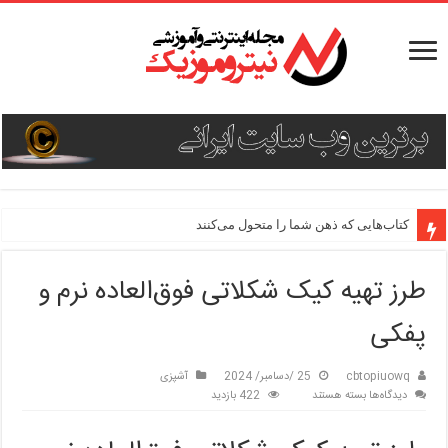
کتاب‌هایی که ذهن شما را متحول می‌کنند
طرز تهیه کیک شکلاتی فوق‌العاده نرم و
پفکی
cbtopiuowq
25 /دسامبر/ 2024
آشپزی
برای
دیدگاه‌ها
بسته هستند
422 بازدید
طرز
تهیه