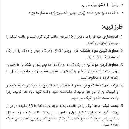
وانیل: 1 قاشق چای‌خوری
شکلات تلخ خرد شده (برای تزئین اختیاری): به مقدار دلخواه
طرز تهیه:
آماده‌سازی فر:
فر را با دمای 180 درجه سانتی‌گراد گرم کنید و قالب کیک را
چرب و آردپاشی کنید.
مخلوط کردن مواد خشک:
آرد، پودر کاکائو، بکینگ پودر و نمک را در یک
کاسه بزرگ الک کنید.
مخلوط کردن مواد تر:
در یک کاسه جداگانه، تخم‌مرغ‌ها و شکر را با همزن
برقی بزنید تا حجیم و کرم رنگ شود. سپس شیر، روغن مایع و وانیل را
اضافه کرده و مخلوط کنید.
ترکیب مواد خشک و تر:
مخلوط خشک را به تدریج به مواد تر اضافه کرده و
با لیسک به آرامی هم بزنید تا یکدست شود. دقت کنید زیاد هم نزنید، زیرا
باعث سفت شدن کیک می‌شود.
پخت کیک:
مایه کیک را در قالب ریخته و به مدت 30 تا 35 دقیقه در فر از
پیش گرم شده قرار دهید. برای اطمینان از پخت کامل کیک، یک خلال
دندان را در مرکز کیک فرو کنید. اگر خلال دندان تمیز بیرون آمد، یعنی کیک
آماده است.