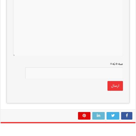
سه+نه=